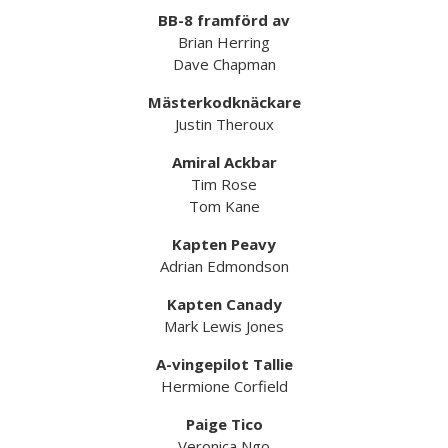
BB-8 framförd av
Brian Herring
Dave Chapman
Mästerkodknäckare
Justin Theroux
Amiral Ackbar
Tim Rose
Tom Kane
Kapten Peavy
Adrian Edmondson
Kapten Canady
Mark Lewis Jones
A-vingepilot Tallie
Hermione Corfield
Paige Tico
Veronica Ngo