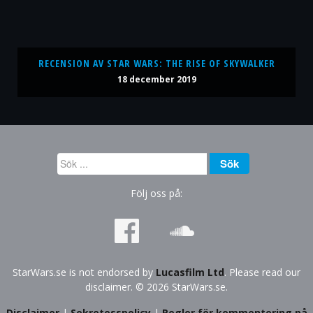
RECENSION AV STAR WARS: THE RISE OF SKYWALKER
18 december 2019
Sök
Sök
...
Följ oss på:
StarWars.se is not endorsed by
Lucasfilm Ltd
. Please read our
disclaimer. © 2026 StarWars.se.
Disclaimer
|
Sekretesspolicy
|
Regler för kommentering på