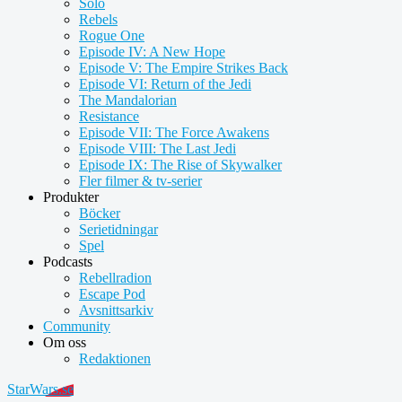
Solo
Rebels
Rogue One
Episode IV: A New Hope
Episode V: The Empire Strikes Back
Episode VI: Return of the Jedi
The Mandalorian
Resistance
Episode VII: The Force Awakens
Episode VIII: The Last Jedi
Episode IX: The Rise of Skywalker
Fler filmer & tv-serier
Produkter
Böcker
Serietidningar
Spel
Podcasts
Rebellradion
Escape Pod
Avsnittsarkiv
Community
Om oss
Redaktionen
StarWars.se