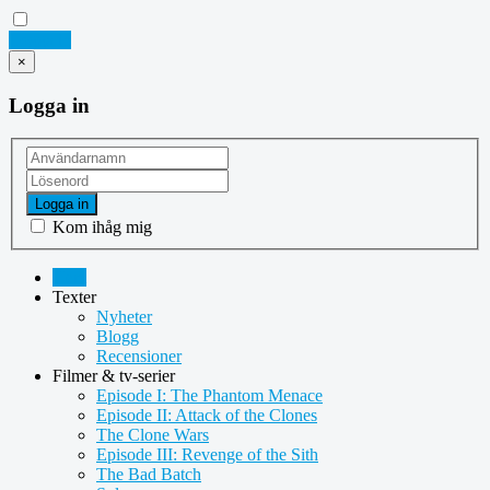
Logga in
×
Logga in
Logga in
Kom ihåg mig
Hem
Texter
Nyheter
Blogg
Recensioner
Filmer & tv-serier
Episode I: The Phantom Menace
Episode II: Attack of the Clones
The Clone Wars
Episode III: Revenge of the Sith
The Bad Batch