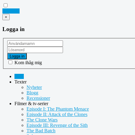
Logga in
×
Logga in
Logga in
Kom ihåg mig
Hem
Texter
Nyheter
Blogg
Recensioner
Filmer & tv-serier
Episode I: The Phantom Menace
Episode II: Attack of the Clones
The Clone Wars
Episode III: Revenge of the Sith
The Bad Batch