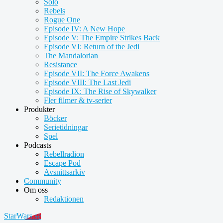
Solo
Rebels
Rogue One
Episode IV: A New Hope
Episode V: The Empire Strikes Back
Episode VI: Return of the Jedi
The Mandalorian
Resistance
Episode VII: The Force Awakens
Episode VIII: The Last Jedi
Episode IX: The Rise of Skywalker
Fler filmer & tv-serier
Produkter
Böcker
Serietidningar
Spel
Podcasts
Rebellradion
Escape Pod
Avsnittsarkiv
Community
Om oss
Redaktionen
StarWars.se