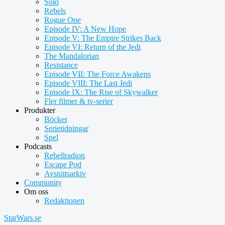
Solo
Rebels
Rogue One
Episode IV: A New Hope
Episode V: The Empire Strikes Back
Episode VI: Return of the Jedi
The Mandalorian
Resistance
Episode VII: The Force Awakens
Episode VIII: The Last Jedi
Episode IX: The Rise of Skywalker
Fler filmer & tv-serier
Produkter
Böcker
Serietidningar
Spel
Podcasts
Rebellradion
Escape Pod
Avsnittsarkiv
Community
Om oss
Redaktionen
StarWars.se