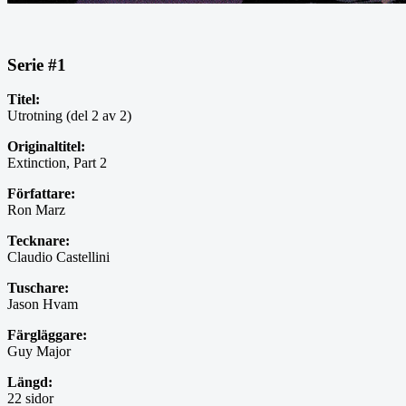
Serie #1
Titel:
Utrotning (del 2 av 2)
Originaltitel:
Extinction, Part 2
Författare:
Ron Marz
Tecknare:
Claudio Castellini
Tuschare:
Jason Hvam
Färgläggare:
Guy Major
Längd:
22 sidor