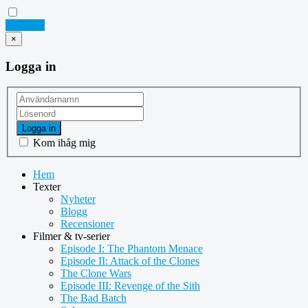
Logga in
×
Logga in
Logga in
Kom ihåg mig
Hem
Texter
Nyheter
Blogg
Recensioner
Filmer & tv-serier
Episode I: The Phantom Menace
Episode II: Attack of the Clones
The Clone Wars
Episode III: Revenge of the Sith
The Bad Batch