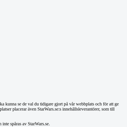
a kunna se de val du tidigare gjort på vår webbplats och för att ge
latser placerar även StarWars.se:s innehållsleverantörer, som till
 inte spåras av StarWars.se.