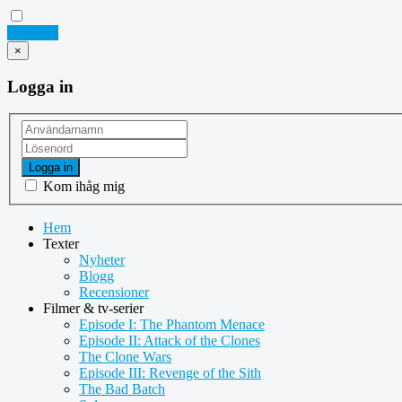
Logga in
×
Logga in
Logga in
Kom ihåg mig
Hem
Texter
Nyheter
Blogg
Recensioner
Filmer & tv-serier
Episode I: The Phantom Menace
Episode II: Attack of the Clones
The Clone Wars
Episode III: Revenge of the Sith
The Bad Batch