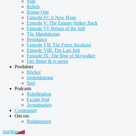
Solo
Rebels
Rogue One
Episode IV: A New Hope
Episode V: The Empire Strikes Back
Episode VI: Return of the Jedi
The Mandalorian
Resistance
Episode VII: The Force Awakens
Episode VIII: The Last Jedi
Episode IX: The Rise of Skywalker
Fler filmer & tv-serier
Produkter
Böcker
Serietidningar
Spel
Podcasts
Rebellradion
Escape Pod
Avsnittsarkiv
Community
Om oss
Redaktionen
StarWars.se