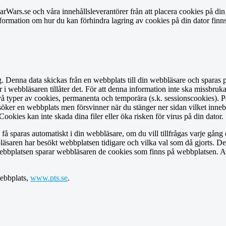
StarWars.se och våra innehållsleverantörer från att placera cookies på di
formation om hur du kan förhindra lagring av cookies på din dator finn
g. Denna data skickas från en webbplats till din webbläsare och sparas p
r i webbläsaren tillåter det. För att denna information inte ska missbr
vå typer av cookies, permanenta och temporära (s.k. sessionscookies). P
öker en webbplats men försvinner när du stänger ner sidan vilket innebär
okies kan inte skada dina filer eller öka risken för virus på din dator.
få sparas automatiskt i din webbläsare, om du vill tillfrågas varje gång e
saren har besökt webbplatsen tidigare och vilka val som då gjorts. De
 webbplatsen sparar webbläsaren de cookies som finns på webbplatsen. Av
webbplats,
www.pts.se
.