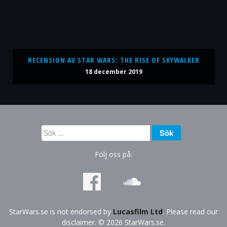
RECENSION AV STAR WARS: THE RISE OF SKYWALKER
18 december 2019
Sök
Sök
...
Följ oss på:
StarWars.se is not endorsed by
Lucasfilm Ltd
. Please read our
disclaimer. © 2026 StarWars.se.