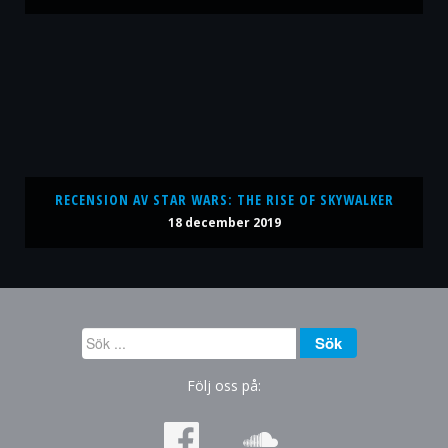
RECENSION AV STAR WARS: THE RISE OF SKYWALKER
18 december 2019
Sök
Sök
...
Följ oss på: