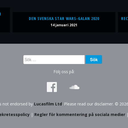
N
DEN SVENSKA STAR WARS-GALAN 2020
REC
14 januari 2021
Sök
Sök
...
Följ oss på:
is not endorsed by
Lucasfilm Ltd
. Please read our disclaimer. © 202
ekretesspolicy
|
Regler för kommentering på sociala medier