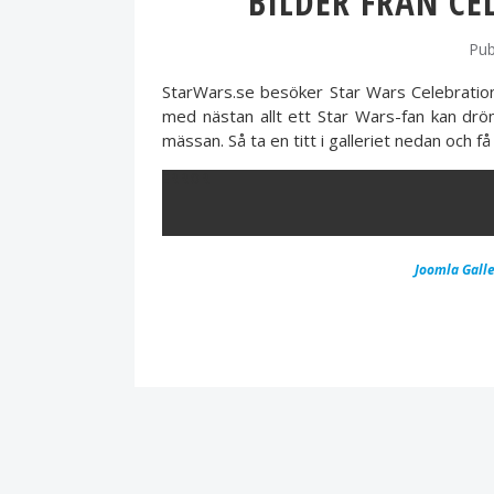
BILDER FRÅN CE
Pub
StarWars.se besöker Star Wars Celebration
med nästan allt ett Star Wars-fan kan dr
mässan. Så ta en titt i galleriet nedan och 
ERROR
Joomla Galle