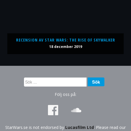
RECENSION AV STAR WARS: THE RISE OF SKYWALKER
18 december 2019
Sök
Sök
...
Följ oss på:
StarWars.se is not endorsed by
Lucasfilm Ltd
. Please read our