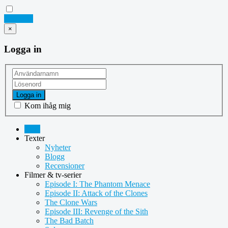
Logga in
×
Logga in
Logga in
Kom ihåg mig
Hem
Texter
Nyheter
Blogg
Recensioner
Filmer & tv-serier
Episode I: The Phantom Menace
Episode II: Attack of the Clones
The Clone Wars
Episode III: Revenge of the Sith
The Bad Batch