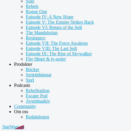
Solo
Rebels
Rogue One
Episode IV: A New Hope
Episode V: The Empire Strikes Back
Episode VI: Return of the Jedi
The Mandalorian
Resistance
Episode VII: The Force Awakens
Episode VIII: The Last Jedi
Episode IX: The Rise of Skywalker
Fler filmer & tv-serier
Produkter
Böcker
Serietidningar
Spel
Podcasts
Rebellradion
Escape Pod
Avsnittsarkiv
Community
Om oss
Redaktionen
StarWars.se