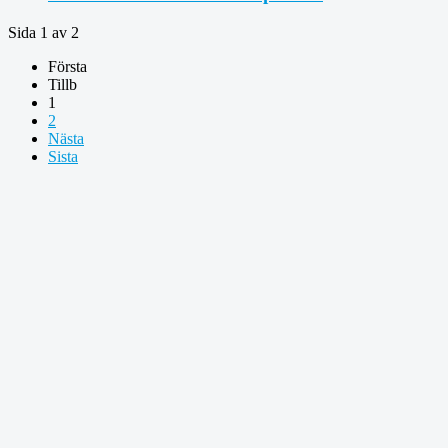
Sida 1 av 2
Första
Tillb
1
2
Nästa
Sista