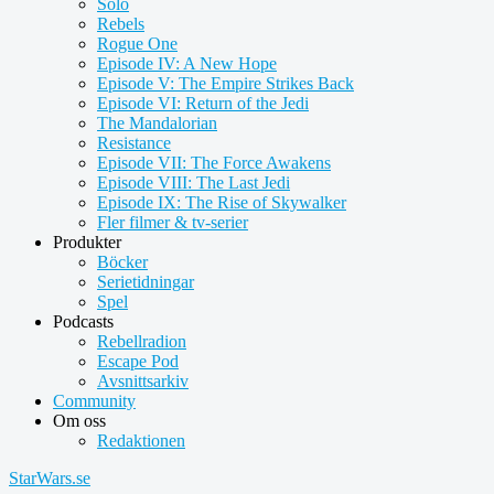
Solo
Rebels
Rogue One
Episode IV: A New Hope
Episode V: The Empire Strikes Back
Episode VI: Return of the Jedi
The Mandalorian
Resistance
Episode VII: The Force Awakens
Episode VIII: The Last Jedi
Episode IX: The Rise of Skywalker
Fler filmer & tv-serier
Produkter
Böcker
Serietidningar
Spel
Podcasts
Rebellradion
Escape Pod
Avsnittsarkiv
Community
Om oss
Redaktionen
StarWars.se