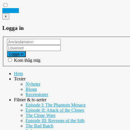
Logga in
×
Logga in
Logga in
Kom ihåg mig
Hem
Texter
Nyheter
Blogg
Recensioner
Filmer & tv-serier
Episode I: The Phantom Menace
Episode II: Attack of the Clones
The Clone Wars
Episode III: Revenge of the Sith
The Bad Batch