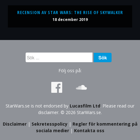
RECENSION AV STAR WARS: THE RISE OF SKYWALKER
18 december 2019
Sök
Sök
...
Följ oss på:
StarWars.se is not endorsed by
Lucasfilm Ltd
. Please read our
disclaimer. © 2026 StarWars.se.
Disclaimer
|
Sekretesspolicy
|
Regler för kommentering på
sociala medier
|
Kontakta oss