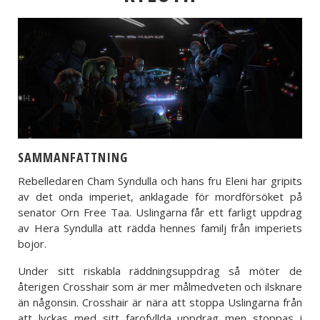
SAMMANFATTNING
Rebelledaren Cham Syndulla och hans fru Eleni har gripits
av det onda imperiet, anklagade för mordförsöket på
senator Orn Free Taa. Uslingarna får ett farligt uppdrag
av Hera Syndulla att rädda hennes familj från imperiets
bojor.
Under sitt riskabla räddningsuppdrag så möter de
återigen Crosshair som är mer målmedveten och ilsknare
än någonsin. Crosshair är nära att stoppa Uslingarna från
att lyckas med sitt farofyllda uppdrag men stoppas i