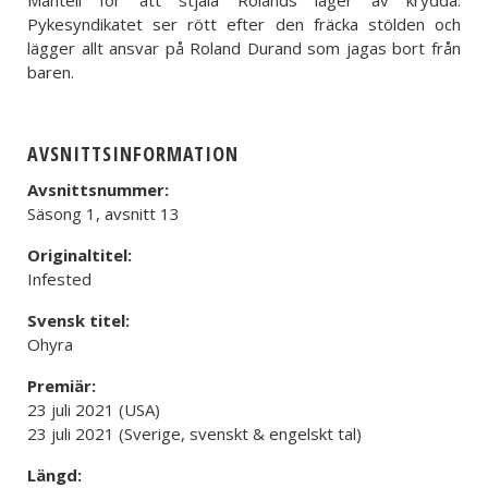
Mantell för att stjäla Rolands lager av krydda.
Pykesyndikatet ser rött efter den fräcka stölden och
lägger allt ansvar på Roland Durand som jagas bort från
baren.
AVSNITTSINFORMATION
Avsnittsnummer:
Säsong 1, avsnitt 13
Originaltitel:
Infested
Svensk titel:
Ohyra
Premiär:
23 juli 2021 (USA)
23 juli 2021 (Sverige, svenskt & engelskt tal)
Längd: