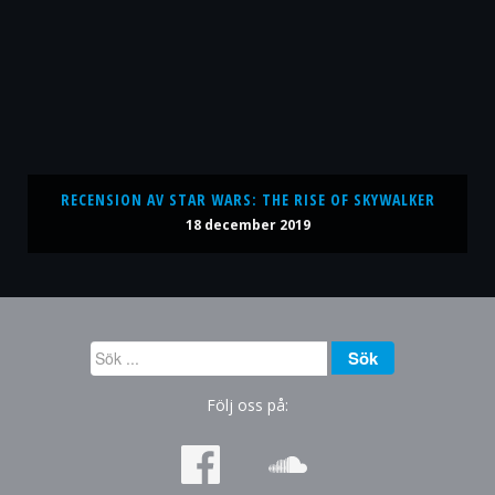
RECENSION AV STAR WARS: THE RISE OF SKYWALKER
18 december 2019
Sök
Sök
...
Följ oss på: