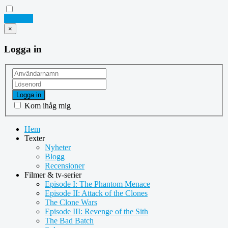
Logga in
×
Logga in
Logga in
Kom ihåg mig
Hem
Texter
Nyheter
Blogg
Recensioner
Filmer & tv-serier
Episode I: The Phantom Menace
Episode II: Attack of the Clones
The Clone Wars
Episode III: Revenge of the Sith
The Bad Batch