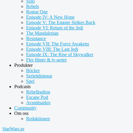
Solo
Rebels
Rogue One
Episode IV: A New Hope
Episode V: The Empire Strikes Back
Episode VI: Return of the Jedi
The Mandalorian
Resistance
Episode VII: The Force Awakens
Episode VIII: The Last Jedi
Episode IX: The Rise of Skywalker
Fler filmer & tv-serier
Produkter
Böcker
Serietidningar
Spel
Podcasts
Rebellradion
Escape Pod
Avsnittsarkiv
Community
Om oss
Redaktionen
StarWars.se