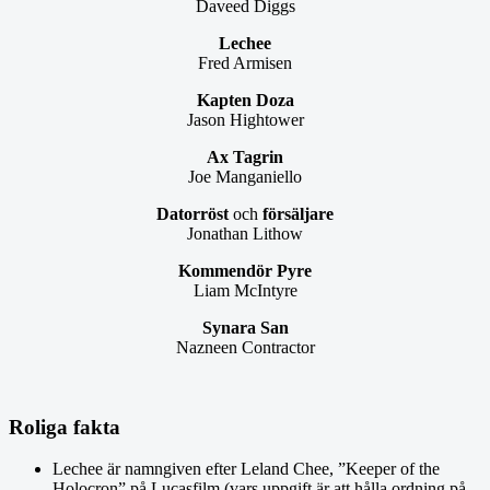
Daveed Diggs
Lechee
Fred Armisen
Kapten Doza
Jason Hightower
Ax Tagrin
Joe Manganiello
Datorröst
och
försäljare
Jonathan Lithow
Kommendör Pyre
Liam McIntyre
Synara San
Nazneen Contractor
Roliga fakta
Lechee är namngiven efter Leland Chee, ”Keeper of the
Holocron” på Lucasfilm (vars uppgift är att hålla ordning på