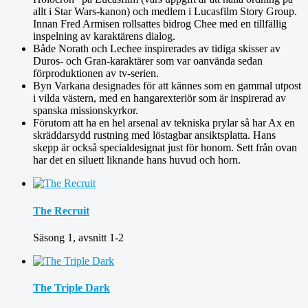
allt i Star Wars-kanon) och medlem i Lucasfilm Story Group.
Innan Fred Armisen rollsattes bidrog Chee med en tillfällig
inspelning av karaktärens dialog.
Både Norath och Lechee inspirerades av tidiga skisser av
Duros- och Gran-karaktärer som var oanvända sedan
förproduktionen av tv-serien.
Byn Varkana designades för att kännes som en gammal utpost
i vilda västern, med en hangarexteriör som är inspirerad av
spanska missionskyrkor.
Förutom att ha en hel arsenal av tekniska prylar så har Ax en
skräddarsydd rustning med löstagbar ansiktsplatta. Hans
skepp är också specialdesignat just för honom. Sett från ovan
har det en siluett liknande hans huvud och horn.
The Recruit
Säsong 1, avsnitt 1-2
The Triple Dark