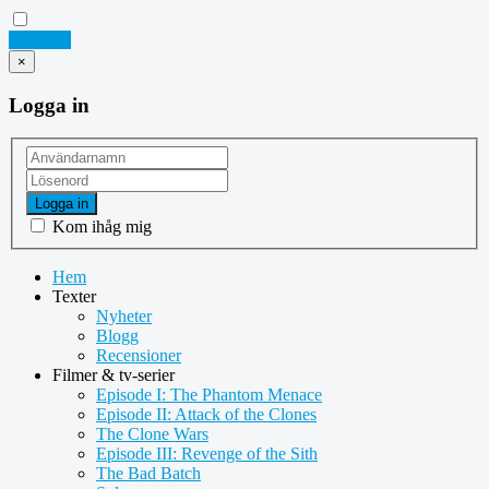
Logga in
×
Logga in
Logga in
Kom ihåg mig
Hem
Texter
Nyheter
Blogg
Recensioner
Filmer & tv-serier
Episode I: The Phantom Menace
Episode II: Attack of the Clones
The Clone Wars
Episode III: Revenge of the Sith
The Bad Batch