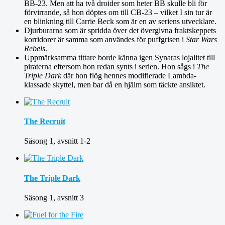
BB-23. Men att ha två droider som heter BB skulle bli för
förvirrande, så hon döptes om till CB-23 – vilket I sin tur är
en blinkning till Carrie Beck som är en av seriens utvecklare.
Djurburarna som är spridda över det övergivna fraktskeppets
korridorer är samma som användes för puffgrisen i
Star Wars
Rebels
.
Uppmärksamma tittare borde känna igen Synaras lojalitet till
piraterna eftersom hon redan synts i serien. Hon sågs i
The
Triple Dark
där hon flög hennes modifierade Lambda-
klassade skyttel, men bar då en hjälm som täckte ansiktet.
The Recruit
Säsong 1, avsnitt 1-2
The Triple Dark
Säsong 1, avsnitt 3