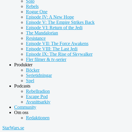
Solo
Rebels
Rogue One
Episode IV: A New Hope
Episode V: The Empire Strikes Back
Episode VI: Return of the Jedi
The Mandalorian
Resistance
Episode VII: The Force Awakens
Episode VIII: The Last Jedi
Episode IX: The Rise of Skywalker
Fler filmer & tv-serier
Produkter
Böcker
Serietidningar
Spel
Podcasts
Rebellradion
Escape Pod
Avsnittsarkiv
Community
Om oss
Redaktionen
StarWars.se