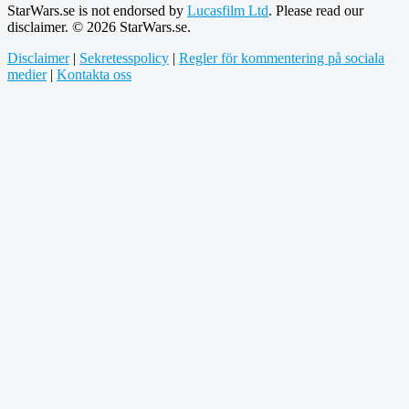
StarWars.se is not endorsed by
Lucasfilm Ltd
. Please read our
disclaimer. © 2026 StarWars.se.
Disclaimer
|
Sekretesspolicy
|
Regler för kommentering på sociala
medier
|
Kontakta oss