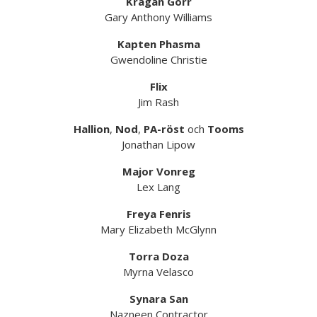
Kragan Gorr
Gary Anthony Williams
Kapten Phasma
Gwendoline Christie
Flix
Jim Rash
Hallion
,
Nod
,
PA-röst
och
Tooms
Jonathan Lipow
Major Vonreg
Lex Lang
Freya Fenris
Mary Elizabeth McGlynn
Torra Doza
Myrna Velasco
Synara San
Nazneen Contractor