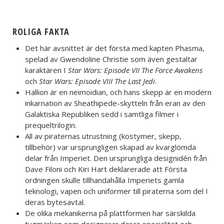
ROLIGA FAKTA
Det här avsnittet är det första med kapten Phasma,
spelad av Gwendoline Christie som även gestaltar
karaktären I
Star Wars: Episode VII The Force Awakens
och
Star Wars: Episode VIII The Last Jedi
.
Hallion är en neimoidian, och hans skepp är en modern
inkarnation av Sheathipede-skytteln från eran av den
Galaktiska Republiken sedd i samtliga filmer i
prequeltrilogin.
All av piraternas utrustning (kostymer, skepp,
tillbehör) var ursprungligen skapad av kvarglömda
delar från Imperiet. Den ursprungliga designidén från
Dave Filoni och Kiri Hart deklarerade att Första
ordningen skulle tillhandahålla Imperiets gamla
teknologi, vapen och uniformer till piraterna som del I
deras bytesavtal.
De olika mekanikerna på plattformen har särskilda
tygmärken som designerar deras specialitet och