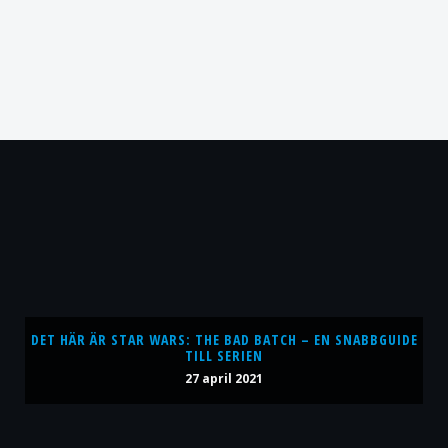
DET HÄR ÄR STAR WARS: THE BAD BATCH – EN SNABBGUIDE
TILL SERIEN
27 april 2021