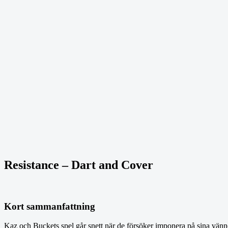
Resistance – Dart and Cover
Kort sammanfattning
Kaz och Buckets spel går snett när de försöker imponera på sina vänn