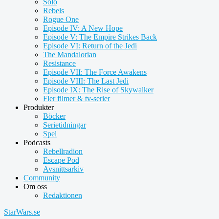
Solo
Rebels
Rogue One
Episode IV: A New Hope
Episode V: The Empire Strikes Back
Episode VI: Return of the Jedi
The Mandalorian
Resistance
Episode VII: The Force Awakens
Episode VIII: The Last Jedi
Episode IX: The Rise of Skywalker
Fler filmer & tv-serier
Produkter
Böcker
Serietidningar
Spel
Podcasts
Rebellradion
Escape Pod
Avsnittsarkiv
Community
Om oss
Redaktionen
StarWars.se