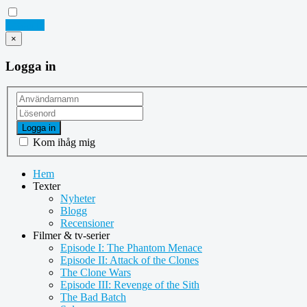
Logga in
×
Logga in
Logga in
Kom ihåg mig
Hem
Texter
Nyheter
Blogg
Recensioner
Filmer & tv-serier
Episode I: The Phantom Menace
Episode II: Attack of the Clones
The Clone Wars
Episode III: Revenge of the Sith
The Bad Batch