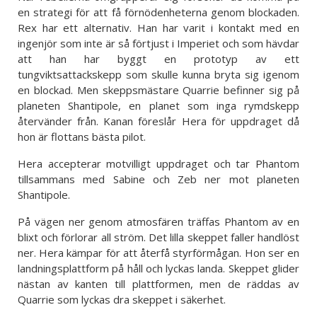
en strategi för att få förnödenheterna genom blockaden.
Rex har ett alternativ. Han har varit i kontakt med en
ingenjör som inte är så förtjust i Imperiet och som hävdar
att han har byggt en prototyp av ett
tungviktsattackskepp som skulle kunna bryta sig igenom
en blockad. Men skeppsmästare Quarrie befinner sig på
planeten Shantipole, en planet som inga rymdskepp
återvänder från. Kanan föreslår Hera för uppdraget då
hon är flottans bästa pilot.
Hera accepterar motvilligt uppdraget och tar Phantom
tillsammans med Sabine och Zeb ner mot planeten
Shantipole.
På vägen ner genom atmosfären träffas Phantom av en
blixt och förlorar all ström. Det lilla skeppet faller handlöst
ner. Hera kämpar för att återfå styrförmågan. Hon ser en
landningsplattform på håll och lyckas landa. Skeppet glider
nästan av kanten till plattformen, men de räddas av
Quarrie som lyckas dra skeppet i säkerhet.