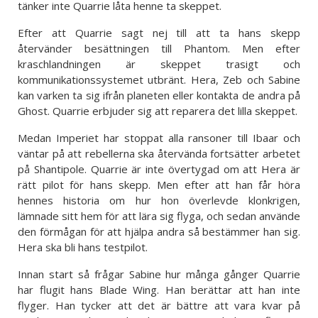
tänker inte Quarrie låta henne ta skeppet.
Efter att Quarrie sagt nej till att ta hans skepp
återvänder besättningen till Phantom. Men efter
kraschlandningen är skeppet trasigt och
kommunikationssystemet utbränt. Hera, Zeb och Sabine
kan varken ta sig ifrån planeten eller kontakta de andra på
Ghost. Quarrie erbjuder sig att reparera det lilla skeppet.
Medan Imperiet har stoppat alla ransoner till Ibaar och
väntar på att rebellerna ska återvända fortsätter arbetet
på Shantipole. Quarrie är inte övertygad om att Hera är
rätt pilot för hans skepp. Men efter att han får höra
hennes historia om hur hon överlevde klonkrigen,
lämnade sitt hem för att lära sig flyga, och sedan använde
den förmågan för att hjälpa andra så bestämmer han sig.
Hera ska bli hans testpilot.
Innan start så frågar Sabine hur många gånger Quarrie
har flugit hans Blade Wing. Han berättar att han inte
flyger. Han tycker att det är bättre att vara kvar på