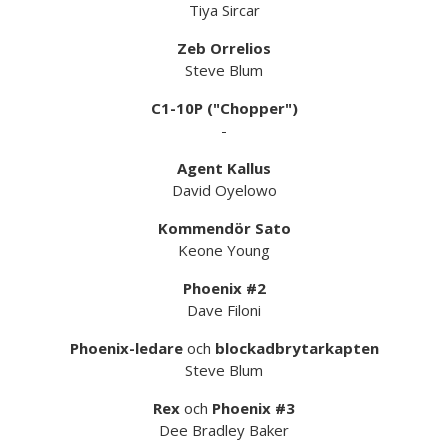
Tiya Sircar
Zeb Orrelios
Steve Blum
C1-10P ("Chopper")
-
Agent Kallus
David Oyelowo
Kommendör Sato
Keone Young
Phoenix #2
Dave Filoni
Phoenix-ledare
och
blockadbrytarkapten
Steve Blum
Rex
och
Phoenix #3
Dee Bradley Baker