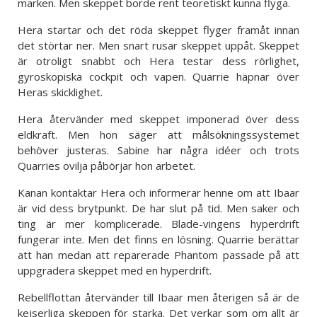
marken. Men skeppet borde rent teoretiskt kunna flyga.
Hera startar och det röda skeppet flyger framåt innan
det störtar ner. Men snart rusar skeppet uppåt. Skeppet
är otroligt snabbt och Hera testar dess rörlighet,
gyroskopiska cockpit och vapen. Quarrie häpnar över
Heras skicklighet.
Hera återvänder med skeppet imponerad över dess
eldkraft. Men hon säger att målsökningssystemet
behöver justeras. Sabine har några idéer och trots
Quarries ovilja påbörjar hon arbetet.
Kanan kontaktar Hera och informerar henne om att Ibaar
är vid dess brytpunkt. De har slut på tid. Men saker och
ting är mer komplicerade. Blade-vingens hyperdrift
fungerar inte. Men det finns en lösning. Quarrie berättar
att han medan att reparerade Phantom passade på att
uppgradera skeppet med en hyperdrift.
Rebellflottan återvänder till Ibaar men återigen så är de
kejserliga skeppen för starka. Det verkar som om allt är