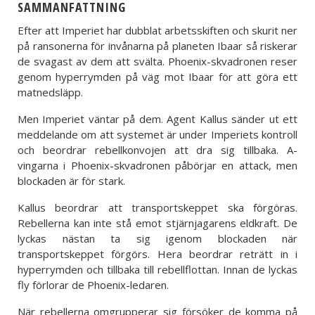
SAMMANFATTNING
Efter att Imperiet har dubblat arbetsskiften och skurit ner
på ransonerna för invånarna på planeten Ibaar så riskerar
de svagast av dem att svälta. Phoenix-skvadronen reser
genom hyperrymden på väg mot Ibaar för att göra ett
matnedsläpp.
Men Imperiet väntar på dem. Agent Kallus sänder ut ett
meddelande om att systemet är under Imperiets kontroll
och beordrar rebellkonvojen att dra sig tillbaka. A-
vingarna i Phoenix-skvadronen påbörjar en attack, men
blockaden är för stark.
Kallus beordrar att transportskeppet ska förgöras.
Rebellerna kan inte stå emot stjärnjagarens eldkraft. De
lyckas nästan ta sig igenom blockaden när
transportskeppet förgörs. Hera beordrar reträtt in i
hyperrymden och tillbaka till rebellflottan. Innan de lyckas
fly förlorar de Phoenix-ledaren.
När rebellerna omgrupperar sig försöker de komma på