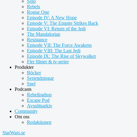
Solo
Rebels
Rogue One
Episode IV: A New Hope
Episode V: The Empire Strikes Back
Episode VI: Return of the Jedi
The Mandalorian
Resistance
Episode VII: The Force Awakens
Episode VIII: The Last Jedi
Episode IX: The Rise of Skywalker
Fler filmer & tv-serier
Produkter
Böcker
Serietidningar
Spel
Podcasts
Rebellradion
Escape Pod
Avsnittsarkiv
Community
Om oss
Redaktionen
StarWars.se