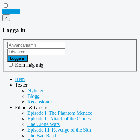
Logga in
×
Logga in
Logga in
Kom ihåg mig
Hem
Texter
Nyheter
Blogg
Recensioner
Filmer & tv-serier
Episode I: The Phantom Menace
Episode II: Attack of the Clones
The Clone Wars
Episode III: Revenge of the Sith
The Bad Batch