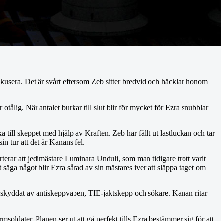
usera. Det är svårt eftersom Zeb sitter bredvid och häcklar honom
tålig. När antalet burkar till slut blir för mycket för Ezra snubblar
 till skeppet med hjälp av Kraften. Zeb har fällt ut lastluckan och tar
in tur att det är Kanans fel.
terar att jedimästare Luminara Unduli, som man tidigare trott varit
tt säga något blir Ezra sårad av sin mästares iver att släppa taget om
beskyddat av antiskeppvapen, TIE-jaktskepp och sökare. Kanan ritar
oldater. Planen ser ut att gå perfekt tills Ezra bestämmer sig för att