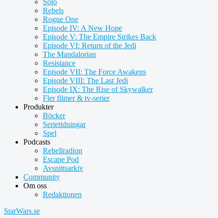
Solo
Rebels
Rogue One
Episode IV: A New Hope
Episode V: The Empire Strikes Back
Episode VI: Return of the Jedi
The Mandalorian
Resistance
Episode VII: The Force Awakens
Episode VIII: The Last Jedi
Episode IX: The Rise of Skywalker
Fler filmer & tv-serier
Produkter
Böcker
Serietidningar
Spel
Podcasts
Rebellradion
Escape Pod
Avsnittsarkiv
Community
Om oss
Redaktionen
StarWars.se