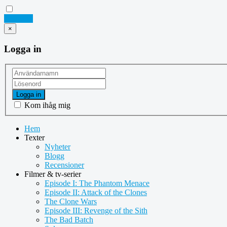
Logga in
×
Logga in
Logga in
Kom ihåg mig
Hem
Texter
Nyheter
Blogg
Recensioner
Filmer & tv-serier
Episode I: The Phantom Menace
Episode II: Attack of the Clones
The Clone Wars
Episode III: Revenge of the Sith
The Bad Batch