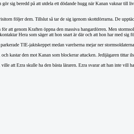
n gör sig beredd på att utdela ett dödande hugg när Kanan vaknar till liv.
orn följer dem. Tillslut så tar de sig igenom skottdörrarna. De upptäcke
 för att genom Kraften öppna den massiva hangardörren. Men stormsolda
ontaktar Hera som säger att hon snart är där och att hon har med sig fö
et parkerade TIE-jaktskeppet medan varelserna mejar ner stormsoldaterna
bel och kastar den mot Kanan som blockerar attacken. Jedijägaren tittar i
ille att Ezra skulle ha den bästa läraren. Ezra svarar att han inte vill h