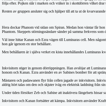
följa efter. Pojken slår i marken och vräker in i skottdörren vilket drar
Resten av gruppen ansluter sig och hjälper till att ta ut de kvarvaran
Hera dockar Phanom vid sidan om Spiran. Medan hon väntar får hon in 
Phantom. Skeppets störningssändare sänder på samma frekvens som djure
Väl inne hittar Kanan och Ezra vägen till Luminaras cell. Men någont
hon går igenom en stor behållare.
Men behållaren är i själva verket en kista innehållandes Luminaras kvar
Inkvisitorn stiger in genom dörröppningen. Han avslöjar att Luminaras 
honom och Kanan. Ezra använder en av Sabines bomber för att sprän
Mästaren och padawanen flyr från cellen jagade av inkvisitorn. Inkvis
aldrig hört talas om den och skjuter iväg en elektrisk laddning från 
Under tiden försöker Zeb och Sabine att inaktivera fängelsets hissar 
Inkvisitorn och Kanan fortsätter att kämpa. Inkvisitorn använder Kr