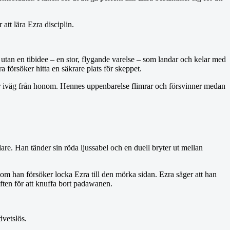
att lära Ezra disciplin.
tan en tibidee – en stor, flygande varelse – som landar och kelar med
försöker hitta en säkrare plats för skeppet.
går iväg från honom. Hennes uppenbarelse flimrar och försvinner medan
are. Han tänder sin röda ljussabel och en duell bryter ut mellan
om han försöker locka Ezra till den mörka sidan. Ezra säger att han
ften för att knuffa bort padawanen.
dvetslös.