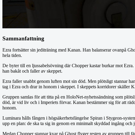
Sammanfattning
Ezra fortsätter sin jediträning med Kanan. Han balanserar ovanpå G
hela tiden.
De byter till en ljussabelsövning där Chopper kastar burkar mot Ezra. P
han bakåt och faller av skeppet.
Ezra faller snabbt genom luften mot sin död. Men plötsligt stannar han 
tag i Ezra och drar in honom i skeppet. I skeppets korridorer skäller Ka
Gruppen samlas för att titta på en HoloNet-nyhetssändning som plötslig
död, är vid liv och i Imperiets förvar. Kanan bestämmer sig för att rädd
honom.
Luminara hålls fången i högsäkerhetsfängelse Spiran i Stygeon-system
upp en plan: de ska ta sig in genom en minimalt skyddad ingång och 
Medan Chopper stannar kvar på Ghost flyger resten av gruppen till fäng