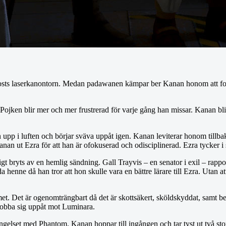
hosts laserkanontorn. Medan padawanen kämpar ber Kanan honom att fok
ojken blir mer och mer frustrerad för varje gång han missar. Kanan blir o
upp i luften och börjar sväva uppåt igen. Kanan leviterar honom tillbaka
nan ut Ezra för att han är ofokuserad och odisciplinerad. Ezra tycker i s
t bryts av en hemlig sändning. Gall Trayvis – en senator i exil – rappor
a henne då han tror att hon skulle vara en bättre lärare till Ezra. Utan a
et. Det är ogenomträngbart då det är skottsäkert, sköldskyddat, samt 
jobba sig uppåt mot Luminara.
elset med Phantom. Kanan hoppar till ingången och tar tyst ut två storms