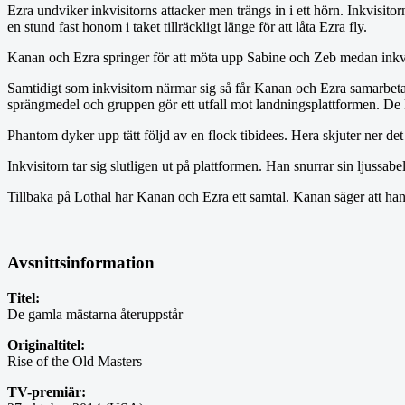
Ezra undviker inkvisitorns attacker men trängs in i ett hörn. Inkvisitor
en stund fast honom i taket tillräckligt länge för att låta Ezra fly.
Kanan och Ezra springer för att möta upp Sabine och Zeb medan inkvisit
Samtidigt som inkvisitorn närmar sig så får Kanan och Ezra samarbeta
sprängmedel och gruppen gör ett utfall mot landningsplattformen. De k
Phantom dyker upp tätt följd av en flock tibidees. Hera skjuter ner d
Inkvisitorn tar sig slutligen ut på plattformen. Han snurrar sin ljussa
Tillbaka på Lothal har Kanan och Ezra ett samtal. Kanan säger att han v
Avsnittsinformation
Titel:
De gamla mästarna återuppstår
Originaltitel:
Rise of the Old Masters
TV-premiär: