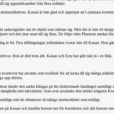
 till sig uppmärksamhet från flera soldater.
de stormsoldaterna. Kanan är inte glad och upprepar att Luminara kommer 
radarsignaler om ett objekt som närmar sig. Men det är inte ett skepp u
t och den drar snart till sig flera. De följer efter Phantom medan Hera 
ing är fel. Den tillfångatagne jedimästare svarar inte till Kanan. Hon 
levor. Hon är död trots allt. Kanan och Ezra har gått rakt in i en fälla.
kvarlevor har använts som lockbete för att locka till sig många jediridd
ga upp dörren.
itorn tänder den andra klingan på det diskformade handtaget samtidigt s
sin slangbella mot inkvisitorn. Som svar använder den mörke krigaren Kra
samtidigt som de eliminerar så många stormsoldater som möjligt.
aften på Kanan och knuffar honom ner för korridoren och slår honom me