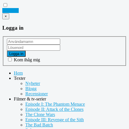
Logga in
×
Logga in
Logga in
Kom ihåg mig
Hem
Texter
Nyheter
Blogg
Recensioner
Filmer & tv-serier
Episode I: The Phantom Menace
Episode II: Attack of the Clones
The Clone Wars
Episode III: Revenge of the Sith
The Bad Batch