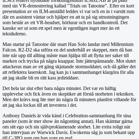
ILM:s relativt nybildade forskningsstudio ILMxLAB är på plats
med sin VR-demostrering kallad "Trials on Tatooine". Efter en kort
presentation av en ILM-anställd leddes vi var och en in i varsitt rum
där en assistent väntar och hjälper en att ta på sig utrustningingen
som består av ett VR-headset, hörlurar och en handkontroll. Det
kanske ser ut som ett spel men är egentligen inget mer än ett
teknikdemo.
Man startar på Tatooine där snart Han Solo landar med Millennium
Falcon. R2-D2 ska utföra en del underhåll av skeppet, men då han
inte når upp till allting måste man hjälpa till att flytta ner saker till
marken och trycka på några knappar. Inte jättespännande. Mot slutet
attackeras man av ett gäng skjutande stormsoldater, och då gäller det
att reflektera laserskott. Jag kan ju i sammanhanget klargöra för alla
att jag skulle bli en rätt kass jediriddare.
Det hela tar slut efter bara några minuter. Det var en häftig
upplevelse och fick även en skeptiker att förstå storheten i tekniken.
Men det krävs nog lite mer än några få minuters planlöst viftande för
att jag ska lockas till att investera i det.
Anthony Daniels är vida känd i Celebration-sammanhang för sina
paneler (som är mer show än någonting annat). Han skämtar gärna
om sitt ego och sin självproklamerade storhet. Lite extra roligt när
han intervjuas av Warwick Davis. Ewokerna såg ju som bekant upp
till C-3PO som om han vore en gud.