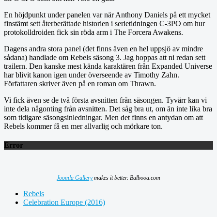
En höjdpunkt under panelen var när Anthony Daniels på ett mycket
finstämt sett återberättade historien i serietidningen C-3PO om hur
protokolldroiden fick sin röda arm i The Forcera Awakens.
Dagens andra stora panel (det finns även en hel uppsjö av mindre
sådana) handlade om Rebels säsong 3. Jag hoppas att ni redan sett
trailern. Den kanske mest kända karaktären från Expanded Universe
har blivit kanon igen under överseende av Timothy Zahn.
Författaren skriver även på en roman om Thrawn.
Vi fick även se de två första avsnitten från säsongen. Tyvärr kan vi
inte dela någonting från avsnitten. Det såg bra ut, om än inte lika bra
som tidigare säsongsinledningar. Men det finns en antydan om att
Rebels kommer få en mer allvarlig och mörkare ton.
Error
Joomla Gallery
makes it better. Balbooa.com
Rebels
Celebration Europe (2016)