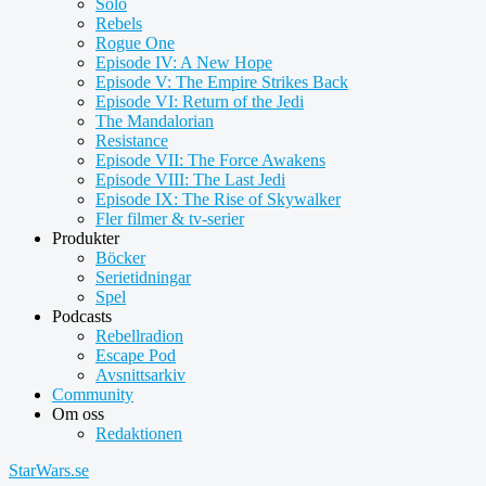
Solo
Rebels
Rogue One
Episode IV: A New Hope
Episode V: The Empire Strikes Back
Episode VI: Return of the Jedi
The Mandalorian
Resistance
Episode VII: The Force Awakens
Episode VIII: The Last Jedi
Episode IX: The Rise of Skywalker
Fler filmer & tv-serier
Produkter
Böcker
Serietidningar
Spel
Podcasts
Rebellradion
Escape Pod
Avsnittsarkiv
Community
Om oss
Redaktionen
StarWars.se