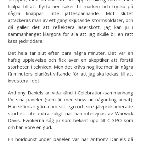
hjälpa till att flytta ner saker till marken och trycka på
några knappar. Inte jättespännande. Mot slutet
attackeras man av ett gäng skjutande stormsoldater, och
då gäller det att reflektera laserskott. Jag kan ju i
sammanhanget klargöra för alla att jag skulle bli en rätt
kass jediriddare.
Det hela tar slut efter bara några minuter. Det var en
häftig upplevelse och fick även en skeptiker att förstå
storheten i tekniken. Men det krävs nog lite mer än några
få minuters planlöst viftande för att jag ska lockas till att
investera i det.
Anthony Daniels är vida känd i Celebration-sammanhang
för sina paneler (som är mer show än någonting annat).
Han skämtar gärna om sitt ego och sin självproklamerade
storhet. Lite extra roligt när han intervjuas av Warwick
Davis. Ewokerna såg ju som bekant upp till C-3PO som
om han vore en gud.
En höjdpunkt under panelen var när Anthony Daniels på