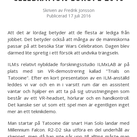
Skriven av
Fredrik Jonsson
Publicerad 17 juli 2016
Att det är lördag betyder att de flesta är lediga från
jobbet. Det betyder också att många av de människorna
passar på att besöka Star Wars Celebration. Dagen blev
därmed lite spretig i ett försök att undvika trängseln.
ILM:s relativt nybildade forskningsstudio ILMxLAB är på
plats med sin VR-demostrering kallad "Trials on
Tatooine". Efter en kort presentation av en ILM-anställd
leddes vi var och en in i varsitt rum där en assistent
väntar och hjälper en att ta på sig utrustningingen som
består av ett VR-headset, hörlurar och en handkontroll.
Det kanske ser ut som ett spel men är egentligen inget
mer än ett teknikdemo.
Man startar på Tatooine där snart Han Solo landar med
Millennium Falcon. R2-D2 ska utföra en del underhåll av
skeppet, men då han inte når upp till allting måste man