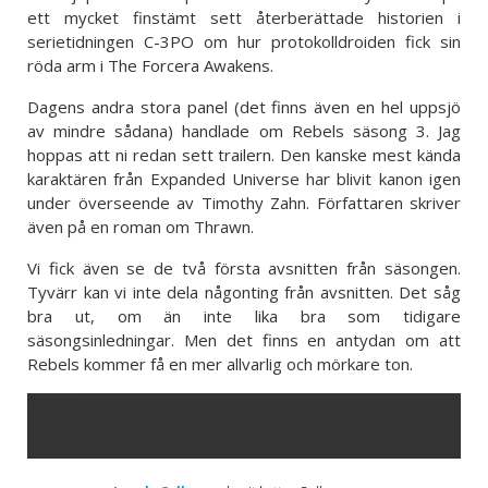
ett mycket finstämt sett återberättade historien i
serietidningen C-3PO om hur protokolldroiden fick sin
röda arm i The Forcera Awakens.
Dagens andra stora panel (det finns även en hel uppsjö
av mindre sådana) handlade om Rebels säsong 3. Jag
hoppas att ni redan sett trailern. Den kanske mest kända
karaktären från Expanded Universe har blivit kanon igen
under överseende av Timothy Zahn. Författaren skriver
även på en roman om Thrawn.
Vi fick även se de två första avsnitten från säsongen.
Tyvärr kan vi inte dela någonting från avsnitten. Det såg
bra ut, om än inte lika bra som tidigare
säsongsinledningar. Men det finns en antydan om att
Rebels kommer få en mer allvarlig och mörkare ton.
ERROR