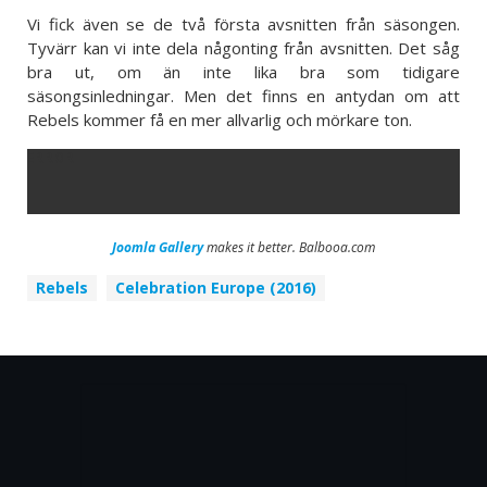
Vi fick även se de två första avsnitten från säsongen.
Tyvärr kan vi inte dela någonting från avsnitten. Det såg
bra ut, om än inte lika bra som tidigare
säsongsinledningar. Men det finns en antydan om att
Rebels kommer få en mer allvarlig och mörkare ton.
ERROR
Joomla Gallery
makes it better. Balbooa.com
Rebels
Celebration Europe (2016)