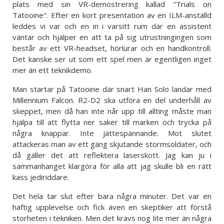
plats med sin VR-demostrering kallad "Trials on
Tatooine". Efter en kort presentation av en ILM-anställd
leddes vi var och en in i varsitt rum där en assistent
väntar och hjälper en att ta på sig utrustningingen som
består av ett VR-headset, hörlurar och en handkontroll.
Det kanske ser ut som ett spel men är egentligen inget
mer än ett teknikdemo.
Man startar på Tatooine där snart Han Solo landar med
Millennium Falcon. R2-D2 ska utföra en del underhåll av
skeppet, men då han inte når upp till allting måste man
hjälpa till att flytta ner saker till marken och trycka på
några knappar. Inte jättespännande. Mot slutet
attackeras man av ett gäng skjutande stormsoldater, och
då gäller det att reflektera laserskott. Jag kan ju i
sammanhanget klargöra för alla att jag skulle bli en rätt
kass jediriddare.
Det hela tar slut efter bara några minuter. Det var en
häftig upplevelse och fick även en skeptiker att förstå
storheten i tekniken. Men det krävs nog lite mer än några