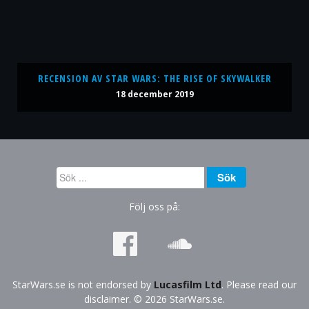
RECENSION AV STAR WARS: THE RISE OF SKYWALKER
18 december 2019
Sök
Sök
...
Följ oss på:
StarWars.se is not endorsed by
Lucasfilm Ltd
. Please read our
disclaimer. © 2026 StarWars.se.