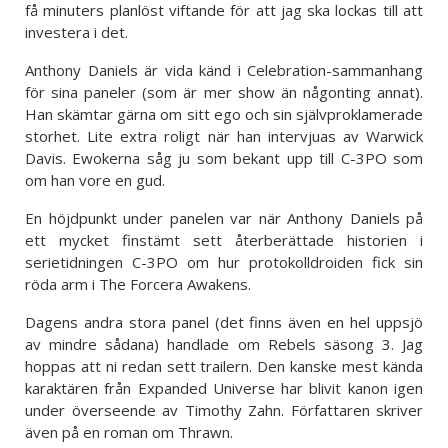
få minuters planlöst viftande för att jag ska lockas till att
investera i det.
Anthony Daniels är vida känd i Celebration-sammanhang
för sina paneler (som är mer show än någonting annat).
Han skämtar gärna om sitt ego och sin självproklamerade
storhet. Lite extra roligt när han intervjuas av Warwick
Davis. Ewokerna såg ju som bekant upp till C-3PO som
om han vore en gud.
En höjdpunkt under panelen var när Anthony Daniels på
ett mycket finstämt sett återberättade historien i
serietidningen C-3PO om hur protokolldroiden fick sin
röda arm i The Forcera Awakens.
Dagens andra stora panel (det finns även en hel uppsjö
av mindre sådana) handlade om Rebels säsong 3. Jag
hoppas att ni redan sett trailern. Den kanske mest kända
karaktären från Expanded Universe har blivit kanon igen
under överseende av Timothy Zahn. Författaren skriver
även på en roman om Thrawn.