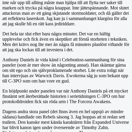
inte når upp till allting måste man hjälpa till att flytta ner saker till
marken och trycka på några knappar. Inte jättespännande. Mot slutet
attackeras man av ett gäng skjutande stormsoldater, och då gäller det
att reflektera laserskott. Jag kan ju i sammanhanget klargöra för alla
att jag skulle bli en rätt kass jediriddare.
Det hela tar slut efter bara några minuter. Det var en häftig
upplevelse och fick även en skeptiker att förstå storheten i tekniken.
Men det krävs nog lite mer än några få minuters planlöst viftande för
att jag ska lockas till att investera i det.
Anthony Daniels är vida känd i Celebration-sammanhang för sina
paneler (som är mer show än någonting annat). Han skämtar gärna
om sitt ego och sin självproklamerade storhet. Lite extra roligt när
han intervjuas av Warwick Davis. Ewokerna såg ju som bekant upp
till C-3PO som om han vore en gud.
En höjdpunkt under panelen var när Anthony Daniels på ett mycket
finstämt sett återberättade historien i serietidningen C-3PO om hur
protokolldroiden fick sin röda arm i The Forcera Awakens.
Dagens andra stora panel (det finns även en hel uppsjö av mindre
sådana) handlade om Rebels säsong 3. Jag hoppas att ni redan sett
trailern. Den kanske mest kända karaktären från Expanded Universe
har blivit kanon igen under överseende av Timothy Zahn.