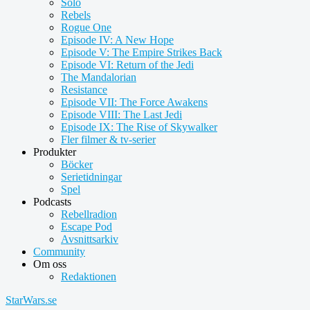
Solo
Rebels
Rogue One
Episode IV: A New Hope
Episode V: The Empire Strikes Back
Episode VI: Return of the Jedi
The Mandalorian
Resistance
Episode VII: The Force Awakens
Episode VIII: The Last Jedi
Episode IX: The Rise of Skywalker
Fler filmer & tv-serier
Produkter
Böcker
Serietidningar
Spel
Podcasts
Rebellradion
Escape Pod
Avsnittsarkiv
Community
Om oss
Redaktionen
StarWars.se