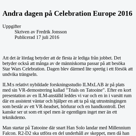
Andra dagen på Celebration Europe 2016
Uppgifter
Skriven av
Fredrik Jonsson
Publicerad 17 juli 2016
Att det är lördag betyder att de flesta är lediga från jobbet. Det
betyder också att många av de människorna passar på att besöka
Star Wars Celebration. Dagen blev därmed lite spretig i ett försök att
undvika trängseln.
ILM:s relativt nybildade forskningsstudio ILMxLAB är på plats
med sin VR-demostrering kallad "Trials on Tatooine". Efter en kort
presentation av en ILM-anställd leddes vi var och en in i varsitt rum
där en assistent väntar och hjälper en att ta på sig utrustningingen
som består av ett VR-headset, hörlurar och en handkontroll. Det
kanske ser ut som ett spel men är egentligen inget mer än ett
teknikdemo.
Man startar på Tatooine där snart Han Solo landar med Millennium
Falcon. R2-D2 ska utföra en del underhåll av skeppet, men då han