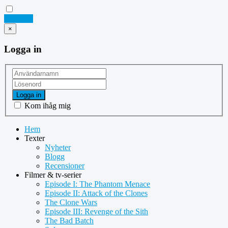
Logga in
×
Logga in
Logga in
Kom ihåg mig
Hem
Texter
Nyheter
Blogg
Recensioner
Filmer & tv-serier
Episode I: The Phantom Menace
Episode II: Attack of the Clones
The Clone Wars
Episode III: Revenge of the Sith
The Bad Batch