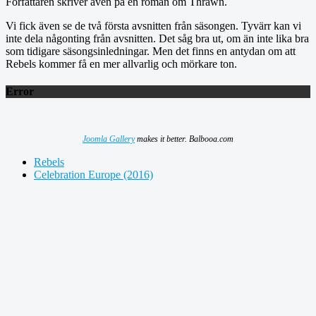
Författaren skriver även på en roman om Thrawn.
Vi fick även se de två första avsnitten från säsongen. Tyvärr kan vi
inte dela någonting från avsnitten. Det såg bra ut, om än inte lika bra
som tidigare säsongsinledningar. Men det finns en antydan om att
Rebels kommer få en mer allvarlig och mörkare ton.
Error
Joomla Gallery
makes it better. Balbooa.com
Rebels
Celebration Europe (2016)